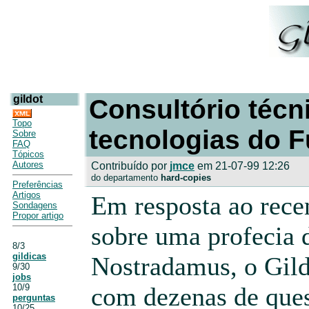
gildot
Consultório técn
Topo
tecnologias do F
Sobre
FAQ
Tópicos
Autores
Contribuído por
jmce
em 21-07-99 12:26
do departamento
hard-copies
Preferências
Artigos
Em resposta ao rec
Sondagens
Propor artigo
sobre uma profecia 
8/3
gildicas
Nostradamus, o Gild
9/30
jobs
10/9
com dezenas de que
perguntas
10/25