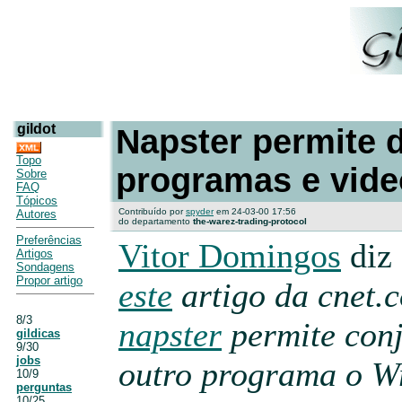
gildot
Napster permite 
Topo
programas e vid
Sobre
FAQ
Tópicos
Contribuído por
spyder
em 24-03-00 17:56
Autores
do departamento
the-warez-trading-protocol
Preferências
Vitor Domingos
diz
Artigos
Sondagens
Propor artigo
este
artigo da cnet.
8/3
napster
permite con
gildicas
9/30
jobs
outro programa o Wr
10/9
perguntas
10/25