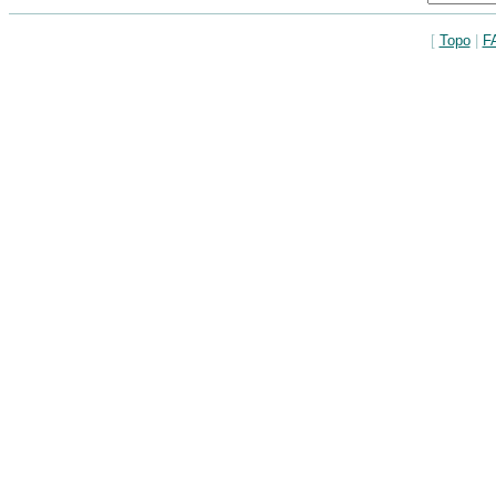
[
Topo
|
F