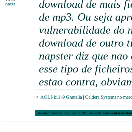
download de mais fi
press
de mp3. Ou seja apr
vulnerabilidade do 
download de outro ti
napster diz que nao
esse tipo de ficheir
estao contra, obviam
<
AOL$ kill -9 Gnutella
|
Caldera Systems no merc
Esta discussão foi arquivada. Não se pode acrescentar nenh