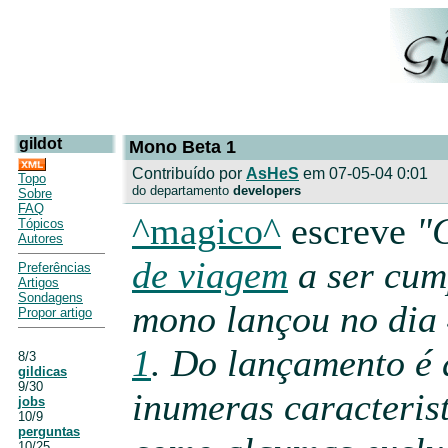
gildot
Mono Beta 1
Contribuído por
AsHeS
em 07-05-04 0:01
Topo
do departamento
developers
Sobre
FAQ
^magico^
escreve
"
Tópicos
Autores
de viagem
a ser cum
Preferências
Artigos
Sondagens
mono lançou no dia 
Propor artigo
1
. Do lançamento é 
8/3
gildicas
9/30
inumeras caracterist
jobs
10/9
perguntas
10/25