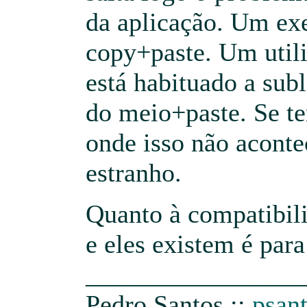
da aplicação. Um ex
copy+paste. Um util
está habituado a sub
do meio+paste. Se t
onde isso não aconte
estranho.
Quanto à compatibili
e eles existem é para
_________________
Pedro Santos ::
psant