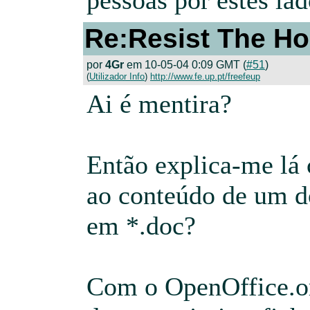
pessoas por estes lad
Re:Resist The Ho
por
4Gr
em 10-05-04 0:09 GMT (
#51
)
(
Utilizador Info
)
http://www.fe.up.pt/freefeup
Ai é mentira?
Então explica-me lá
ao conteúdo de um 
em *.doc?
Com o OpenOffice.or