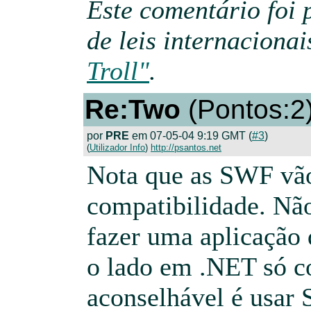
Este comentário foi 
de leis internaciona
Troll"
.
Re:Two
(Pontos:2
por
PRE
em 07-05-04 9:19 GMT (
#3
)
(
Utilizador Info
)
http://psantos.net
Nota que as SWF vão
compatibilidade. Nã
fazer uma aplicação 
o lado em .NET só 
aconselhável é usa