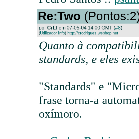
Re:Two
(Pontos:2
por
CrLf
em 07-05-04 14:00 GMT (
#8
)
(
Utilizador Info
)
http://crodrigues.webhop.net
Quanto à compatibil
standards, e eles exi
"Standards" e "Micr
frase torna-a autom
oxímoro.