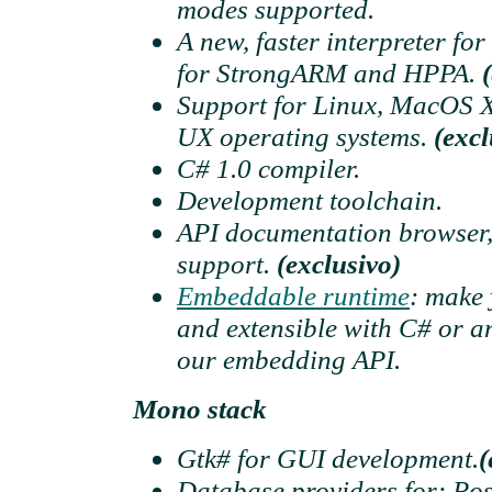
modes supported.
A new, faster interpreter fo
for StrongARM and HPPA.
Support for Linux, MacOS X
UX operating systems.
(excl
C# 1.0 compiler.
Development toolchain.
API documentation browser, 
support.
(exclusivo)
Embeddable runtime
: make 
and extensible with C# or 
our embedding API.
Mono stack
Gtk# for GUI development.
(
Database providers for: Po