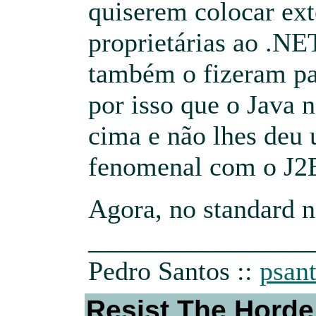
quiserem colocar ex
proprietárias ao .NET
também o fizeram par
por isso que o Java n
cima e não lhes deu 
fenomenal com o J2
Agora, no standard 
_________________
Pedro Santos ::
psant
Resist The Horde