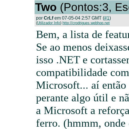
Two
(Pontos:3, Es
por
CrLf
em 07-05-04 2:57 GMT (
#1
)
(
Utilizador Info
)
http://crodrigues.webhop.net
Bem, a lista de featu
Se ao menos deixass
isso .NET e cortasse
compatibilidade com
Microsoft... aí entã
perante algo útil e n
a Microsoft a reforç
ferro. (hmmm, onde é