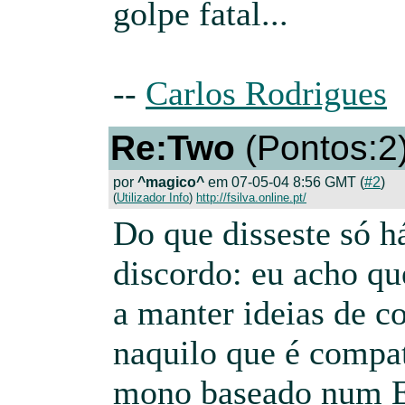
golpe fatal...
--
Carlos Rodrigues
Re:Two
(Pontos:2
por
^magico^
em 07-05-04 8:56 GMT (
#2
)
(
Utilizador Info
)
http://fsilva.online.pt/
Do que disseste só 
discordo: eu acho q
a manter ideias de c
naquilo que é compat
mono baseado num 