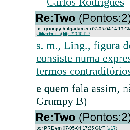
--
Carlos Rodrigues
Re:Two
(Pontos:2
por
grumpy bulgarian
em 07-05-04 14:13 G
(
Utilizador Info
)
http://10.10.11.2
s. m., Ling., figura d
consiste numa expre
termos contraditório
e quem fala assim, n
Grumpy B)
Re:Two
(Pontos:2
por
PRE
em 07-05-04 17:35 GMT (
#17
)