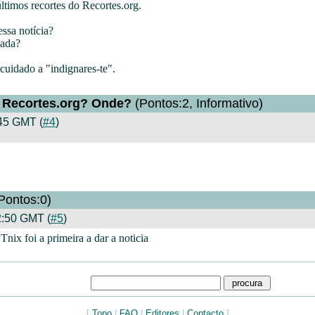
ltimos recortes do Recortes.org.
ssa notícia?
nada?
 cuidado a "indignares-te".
 Recortes.org? Onde?
(Pontos:2, Informativo)
45 GMT (
#4
)
Pontos:0)
:50 GMT (
#5
)
ix foi a primeira a dar a noticia
[
Topo
|
FAQ
|
Editores
|
Contacto
]