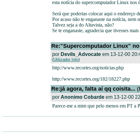
esta notícia do supercomputador Linux nos ú
Será que poderias colocar aqui o endereço de
Por acaso não te enganaste na notícia, nem 
Talvez seja a do Altavista, não?
Se te enganaste, agradecia que tivesses mais
Re:"Supercomputador Linux" no
por
Devils_Advocate
em 13-12-00 20:
(
Utilizador Info
)
http://www.recortes.org/noticias.php
http://www.recortes.org/182/18227.php
Re:já agora, falta aí qq coisita...
(
por
Anonimo Cobarde
em 13-12-00 22
Parece-me a mim que pelo menos em PT a PTn