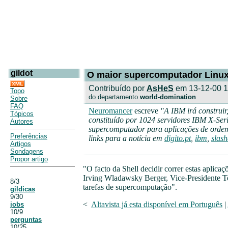
gildot
O maior supercomputador Linu
Contribuído por
AsHeS
em 13-12-00 1
Topo
do departamento
world-domination
Sobre
FAQ
Neuromancer
escreve
"A IBM irá construir
Tópicos
constituído por 1024 servidores IBM X-Ser
Autores
supercomputador para aplicações de ordem s
Preferências
links para a notícia em
digito.pt
,
ibm
,
slash
Artigos
Sondagens
Propor artigo
"O facto da Shell decidir correr estas apli
Irving Wladawsky Berger, Vice-Presidente Te
8/3
tarefas de supercomputação".
gildicas
9/30
<
Altavista já esta disponível em Português
|
jobs
10/9
perguntas
10/25