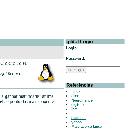
gildot Login
Login:
Password:
O bicho irá ser
e
Aqui ficam os
Referências
Linux
á a ganhar maturidade" afirma
gildot
Neuromancer
el ao ponto das mais exigentes
digito.pt
ibm
slashdot
yahoo
Mais acerca Linux