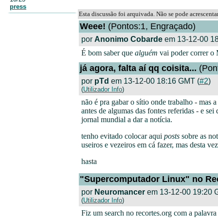
press
Esta discussão foi arquivada. Não se pode acrescent
Weee!
(Pontos:1, Engraçado)
por
Anonimo Cobarde
em 13-12-00 18
É bom saber que
alguém
vai poder correr o 
já agora, falta aí qq coisita...
(Pont
por
pTd
em 13-12-00 18:16 GMT (
#2
)
(
Utilizador Info
)
não é pra gabar o sítio onde trabalho - mas 
antes de algumas das fontes referidas - e se
jornal mundial a dar a notícia.
tenho evitado colocar aqui
posts
sobre as not
useiros e vezeiros em cá fazer, mas desta vez 
hasta
"Supercomputador Linux" no Re
por
Neuromancer
em 13-12-00 19:20 
(
Utilizador Info
)
Fiz um search no recortes.org com a palavr