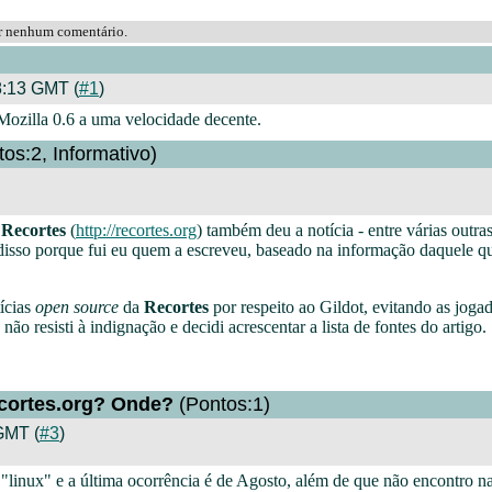
ar nenhum comentário.
:13 GMT (
#1
)
Mozilla 0.6 a uma velocidade decente.
os:2, Informativo)
a
Recortes
(
http://recortes.org
) também deu a notícia - entre várias outra
i disso porque fui eu quem a escreveu, baseado na informação daquele q
ícias
open source
da
Recortes
por respeito ao Gildot, evitando as jog
não resisti à indignação e decidi acrescentar a lista de fontes do artigo.
cortes.org? Onde?
(Pontos:1)
GMT (
#3
)
a "linux" e a última ocorrência é de Agosto, além de que não encontro