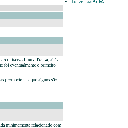
Também por AsHeS
s do universo Linux. Deu-a, aliás,
ue foi eventualmente o primeiro
adas promocionais que alguns são
 nada minimamente relacionado com